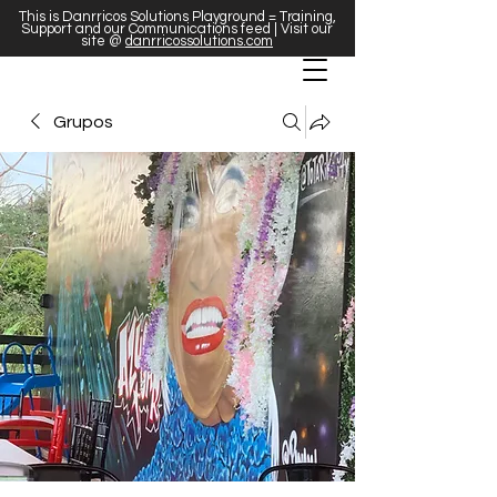
This is Danrricos Solutions Playground = Training,
Support and our Communications feed | Visit our
site @
danrricossolutions.com
Grupos