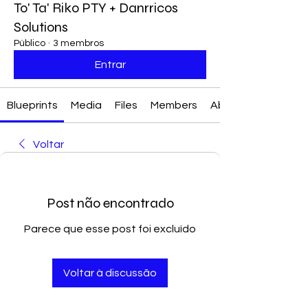
To' Ta' Riko PTY + Danrricos
Solutions
Público
·
3 membros
Entrar
Blueprints
Media
Files
Members
About
Voltar
Post não encontrado
Parece que esse post foi excluído
Voltar à discussão